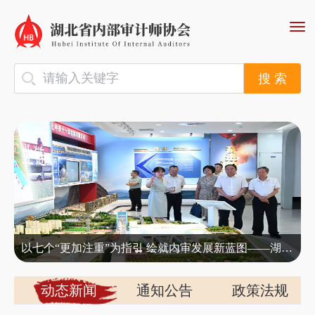
搜 索
——中铁十一局一公司召开2026年审计管理思路研讨会
以七个“更加注重”为指引 绘就内审发展新蓝图——湖北省内部审计师协会赴中铁十一局开展调研
动态新闻
通知公告
政策法规